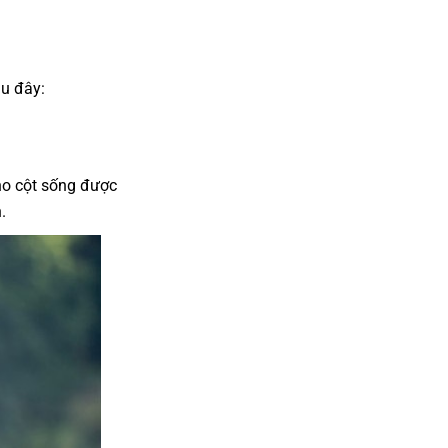
au đây:
cho cột sống được
n.