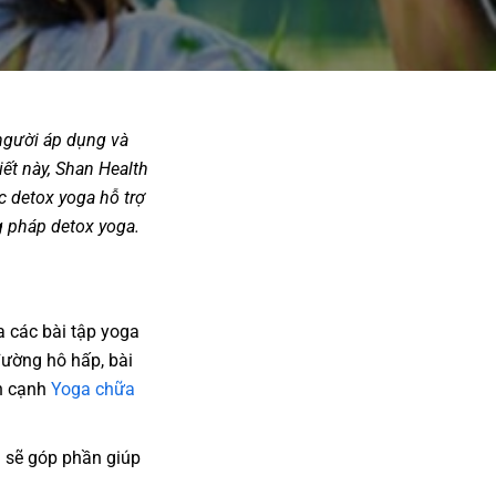
 người áp dụng và
iết này, Shan Health
c detox yoga hỗ trợ
g pháp detox yoga.
a các bài tập yoga
đường hô hấp, bài
ên cạnh
Yoga chữa
g sẽ góp phần giúp