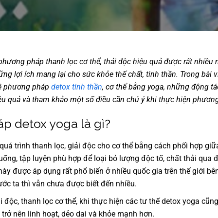
phương pháp thanh lọc cơ thể, thải độc hiệu quả được rất nhiều
ng lợi ích mang lại cho sức khỏe thế chất, tinh thần. Trong bài v
 về phương pháp
detox tinh thần
, cơ thể bằng yoga, những động tá
iệu quả và tham khảo một số điều cần chú ý khi thực hiện phươn
p detox yoga là gì?
quá trình thanh lọc, giải độc cho cơ thể bằng cách phối hợp giữ
uống, tập luyện phù hợp để loại bỏ lượng độc tố, chất thải qua 
này được áp dụng rất phổ biến ở nhiều quốc gia trên thế giới b
nước ta thì vẫn chưa được biết đến nhiều.
i độc, thanh lọc cơ thể, khi thực hiện các tư thế detox yoga cũn
 trở nên linh hoạt, dẻo dai và khỏe mạnh hơn.