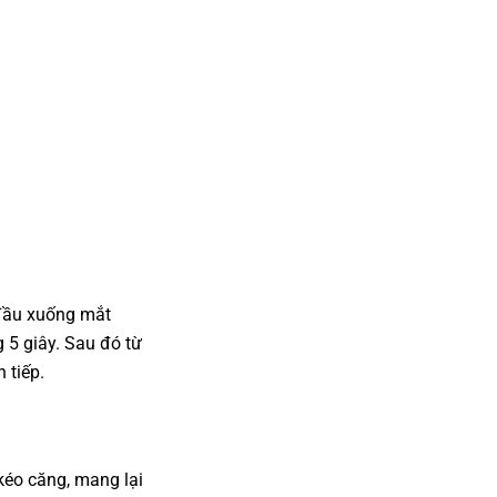
 đầu xuống mắt
 5 giây. Sau đó từ
n tiếp.
kéo căng, mang lại