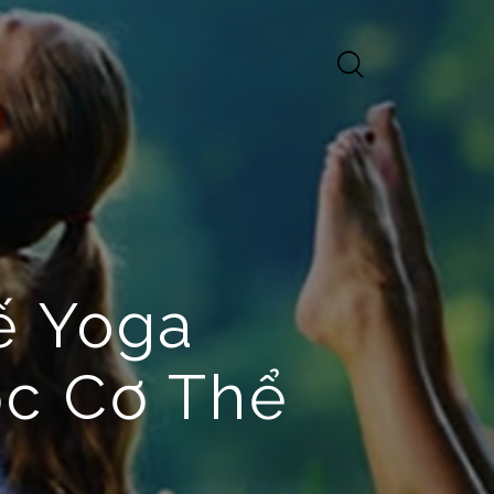
ế Yoga
ọc Cơ Thể