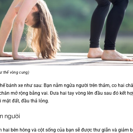
tư thế vòng cung)
thế bánh xe như sau: Bạn nằm ngửa người trên thảm, co hai châ
hân mở rộng bằng vai. Đưa hai tay vòng lên đầu sau đó kết hợ
i mặt đất, đầu thả lỏng.
ặn người
ần hai bên hông và cột sống của bạn sẽ được thư giãn và giảm bớ