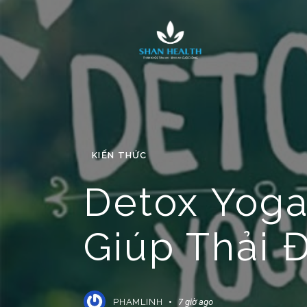
KIẾN THỨC
Detox Yoga
Giúp Thải 
PHAMLINH
7 giờ ago