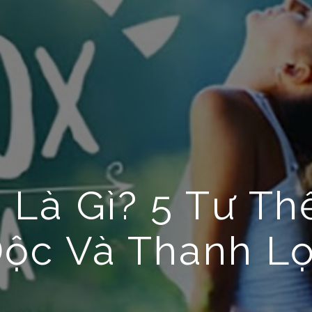
 Là Gì? 5 Tư Th
Độc Và Thanh L