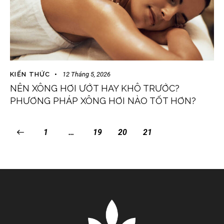
KIẾN THỨC
12 Tháng 5, 2026
NÊN XÔNG HƠI ƯỚT HAY KHÔ TRƯỚC?
PHƯƠNG PHÁP XÔNG HƠI NÀO TỐT HƠN?
1
…
19
20
21