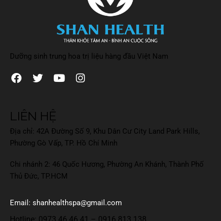
Dưỡng sinh trung hoa trị liệu hàng đầu Việt Nam
LIÊN HỆ
Địa chỉ: 42A Đường Số 9, Khu Dân Cư City Land Park Hills,
Phường Gò Vấp, TP. Hồ Chí Minh
Chi nhánh 2: 46 Quốc Hương, Phường An Khánh, Thành Phố
Thủ Đức, TP.HCM
Email: shanhealthspa@gmail.com
Hotline:
0973.46.46.41
–
0916.813.138