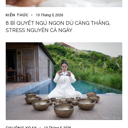
KIẾN THỨC
13 Tháng 5, 2026
8 BÍ QUYẾT NGỦ NGON DÙ CĂNG THẲNG,
STRESS NGUYÊN CẢ NGÀY
CHUÔNG XOAY
13 Tháng 5, 2026