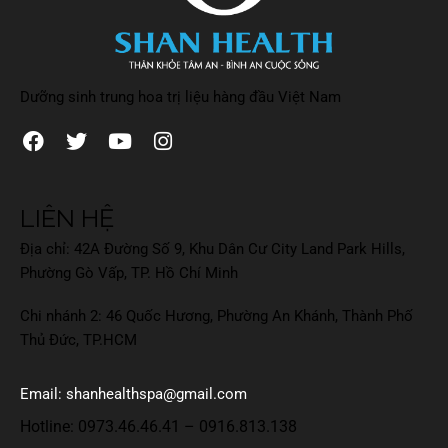
Dưỡng sinh trung hoa trị liệu hàng đầu Việt Nam
LIÊN HỆ
Địa chỉ: 42A Đường Số 9, Khu Dân Cư City Land Park Hills,
Phường Gò Vấp, TP. Hồ Chí Minh
Chi nhánh 2: 46 Quốc Hương, Phường An Khánh, Thành Phố
Thủ Đức, TP.HCM
Email: shanhealthspa@gmail.com
Hotline:
0973.46.46.41
–
0916.813.138