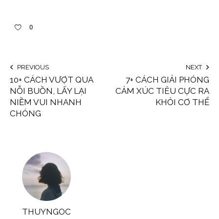
0
PREVIOUS
NEXT
10+ CÁCH VƯỢT QUA
7+ CÁCH GIẢI PHÓNG
NỖI BUỒN, LẤY LẠI
CẢM XÚC TIÊU CỰC RA
NIỀM VUI NHANH
KHỎI CƠ THỂ
CHÓNG
THUYNGOC