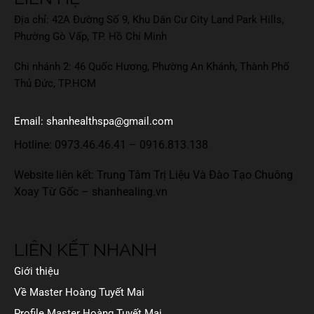
Địa chỉ: 42A Đường Số 9, Khu Dân Cư City Land Park Hills,
Phường Gò Vấp, TP. Hồ Chí Minh
Chi nhánh 2: 46 Quốc Hương, Phường An Khánh, Thành Phố
Thủ Đức, TP.HCM
Email: shanhealthspa@gmail.com
Hotline:
0973.46.46.41
–
0916.813.138
Website liên kết: Trung Tâm Trị Liệu Và Đào Tạo Chuông
Xoay Từ Gốc –
shanhealing.vn
LIÊN KẾT NHANH
Giới thiệu
Về Master Hoàng Tuyết Mai
Profile Master Hoàng Tuyết Mai