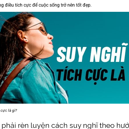
 điều tích cực để cuộc sống trở nên tốt đẹp.
 cực là gì?
 phải rèn luyện cách suy nghĩ theo hướ