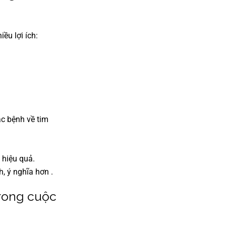
iều lợi ích:
ác bệnh về tim
 hiệu quả.
, ý nghĩa hơn .
trong cuộc