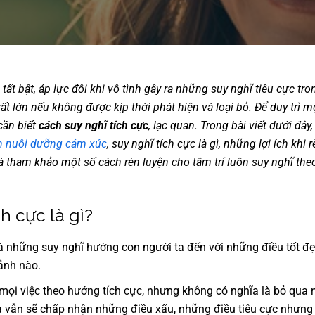
tất bật, áp lực đôi khi vô tình gây ra những suy nghĩ tiêu cực tro
rất lớn nếu không được kịp thời phát hiện và loại bỏ. Để duy trì 
cần biết
cách suy nghĩ tích cực
, lạc quan. Trong bài viết dưới đây
h nuôi dưỡng cảm xúc
, suy nghĩ tích cực là gì, những lợi ích khi
và tham khảo một số cách rèn luyện cho tâm trí luôn suy nghĩ th
ch cực là gì?
là những suy nghĩ hướng con người ta đến với những điều tốt đ
ảnh nào.
mọi việc theo hướng tích cực, nhưng không có nghĩa là bỏ qua
ta vẫn sẽ chấp nhận những điều xấu, những điều tiêu cực nhưng