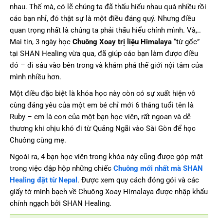
nhau. Thế mà, có lẽ chúng ta đã thấu hiểu nhau quá nhiều rồi
các bạn nhỉ, đó thật sự là một điều đáng quý. Nhưng điều
quan trọng nhất là chúng ta phải thấu hiểu chính mình. Và,..
Mai tin, 3 ngày học
Chuông Xoay trị liệu Himalaya
“từ gốc”
tại SHAN Healing vừa qua, đã giúp các bạn làm được điều
đó – đi sâu vào bên trong và khám phá thế giới nội tâm của
mình nhiều hơn.
Một điều đặc biệt là khóa học này còn có sự xuất hiện vô
cùng đáng yêu của một em bé chỉ mới 6 tháng tuổi tên là
Ruby – em là con của một bạn học viên, rất ngoan và dễ
thương khi chịu khó đi từ Quảng Ngãi vào Sài Gòn để học
Chuông cùng mẹ.
Ngoài ra, 4 bạn học viên trong khóa này cũng được góp mặt
trong việc đập hộp những chiếc
Chuông mới nhất mà SHAN
Healing đặt từ Nepal
. Được xem quy cách đóng gói và các
giấy tờ minh bạch về Chuông Xoay Himalaya được nhập khẩu
chính ngạch bởi SHAN Healing.