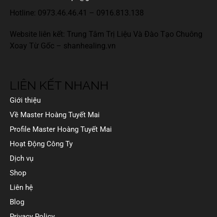
Hotline:
0973.46.46.41
–
0916.813.138
Website liên kết: Trung Tâm Trị Liệu Và Đào Tạo Chuông
Xoay Từ Gốc –
shanhealing.vn
LIÊN KẾT NHANH
Giới thiệu
Về Master Hoàng Tuyết Mai
Profile Master Hoàng Tuyết Mai
Hoạt Động Công Ty
Dịch vụ
Shop
Liên hệ
Blog
Privacy Policy