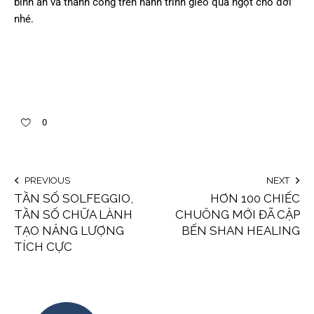
bình an và thành công trên hành trình gieo quả ngọt cho đời
nhé.
0
PREVIOUS
NEXT
TẦN SỐ SOLFEGGIO,
HƠN 100 CHIẾC
TẦN SỐ CHỮA LÀNH
CHUÔNG MỚI ĐÃ CẬP
TẠO NĂNG LƯỢNG
BẾN SHAN HEALING
TÍCH CỰC