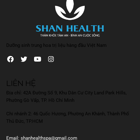
Dưỡng sinh trung hoa trị liệu hàng đầu Việt Nam
LIÊN HỆ
Địa chỉ: 42A Đường Số 9, Khu Dân Cư City Land Park Hills,
Phường Gò Vấp, TP. Hồ Chí Minh
Chi nhánh 2: 46 Quốc Hương, Phường An Khánh, Thành Phố
Thủ Đức, TP.HCM
Email: shanhealthspa@gmail.com