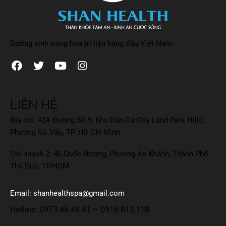
Dưỡng sinh trung hoa trị liệu hàng đầu Việt Nam
LIÊN HỆ
Địa chỉ: 42A Đường Số 9, Khu Dân Cư City Land Park Hills,
Phường Gò Vấp, TP. Hồ Chí Minh
Chi nhánh 2: 46 Quốc Hương, Phường An Khánh, Thành Phố
Thủ Đức, TP.HCM
Email: shanhealthspa@gmail.com
Hotline:
0973.46.46.41
–
0916.813.138