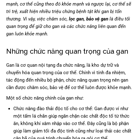
mạnh, cơ thể cũng theo đó khỏe mạnh và ngược lại, cơ thể sẽ
trì trệ, xuất hiện nhiều triệu chứng bệnh tật khi gan bị tổn
thương. Vì vậy, việc chăm sóc,
lọc gan, bảo vệ gan
là điều tối
quan trọng để giữ cho gan và các chức năng liên quan đến
gan luôn khỏe mạnh.
Những chức năng quan trọng của gan
Gan là cơ quan nội tạng đa chức năng, là kho dự trữ và
chuyển hóa quan trọng của cơ thể. Chính vì tính đa nhiệm,
tác động đến nhiều bộ phận, chức năng quan trọng nên gan
cần được chăm sóc, bảo vệ để cơ thể luôn được khỏe mạnh.
Một số chức năng chính của gan như:
Chức năng đào thải độc tố cho cơ thể: Gan được ví như
một tấm lá chắn giúp ngăn chặn các chất độc tố từ thức
ăn, không khí xâm nhập vào cơ thể. Đây cũng là bộ phận
giúp làm giảm tối đa độc tính cũng như loại thải các chất
cặn bã của quá trình chuyển hóa ra gỏi cơ thể.