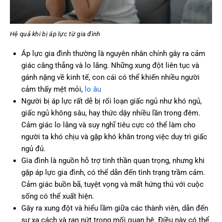
Hệ quả khi bị áp lực từ gia đình
Áp lực gia đình thường là nguyên nhân chính gây ra cảm
giác căng thẳng và lo lắng. Những xung đột liên tục và
gánh nặng về kinh tế, con cái có thể khiến nhiều người
cảm thấy mệt mỏi,
lo âu
Người bị áp lực rất dễ bị rối loạn giấc ngủ như khó ngủ,
giấc ngủ không sâu, hay thức dậy nhiều lần trong đêm.
Cảm giác lo lắng và suy nghĩ tiêu cực có thể làm cho
người ta khó chịu và gặp khó khăn trong việc duy trì giấc
ngủ đủ.
Gia đình là nguồn hỗ trợ tinh thần quan trọng, nhưng khi
gặp áp lực gia đình, có thể dẫn đến tình trạng trầm cảm.
Cảm giác buồn bã, tuyệt vọng và mất hứng thú với cuộc
sống có thể xuất hiện.
Gây ra xung đột và hiểu lầm giữa các thành viên, dẫn đến
sự xa cách và rạn nứt trong mối quan hệ. Điều này có thể