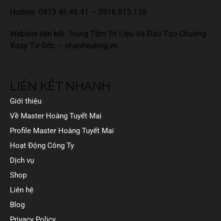
Hotline:
0973.46.46.41
–
0916.813.138
Website liên kết: Trung Tâm Trị Liệu Và Đào Tạo Chuông
Xoay Từ Gốc –
shanhealing.vn
LIÊN KẾT NHANH
Giới thiệu
Về Master Hoàng Tuyết Mai
Profile Master Hoàng Tuyết Mai
Hoạt Động Công Ty
Dịch vụ
Shop
Liên hệ
Blog
Privacy Policy