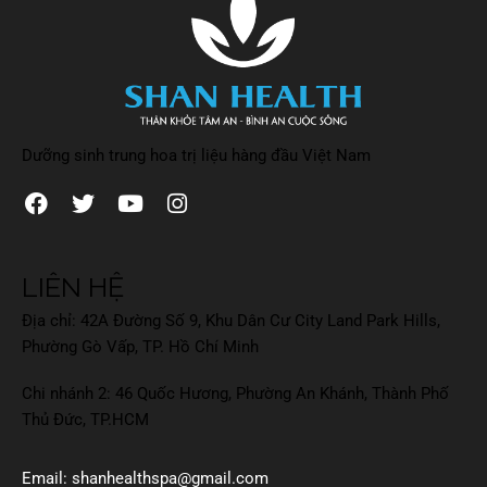
Dưỡng sinh trung hoa trị liệu hàng đầu Việt Nam
LIÊN HỆ
Địa chỉ: 42A Đường Số 9, Khu Dân Cư City Land Park Hills,
Phường Gò Vấp, TP. Hồ Chí Minh
Chi nhánh 2: 46 Quốc Hương, Phường An Khánh, Thành Phố
Thủ Đức, TP.HCM
Email: shanhealthspa@gmail.com