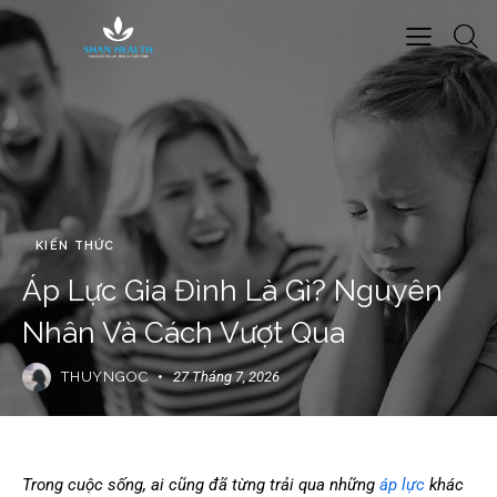
KIẾN THỨC
Áp Lực Gia Đình Là Gì? Nguyên
Nhân Và Cách Vượt Qua
THUYNGOC
27 Tháng 7, 2026
Trong cuộc sống, ai cũng đã từng trải qua những
áp lực
khác