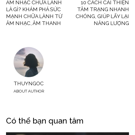
ÂM NHẠC CHỮA LÀNH
10 CÁCH CẢI THIỆN
LÀ GÌ? KHÁM PHÁ SỨC
TÂM TRẠNG NHANH
MẠNH CHỮA LÀNH TỪ
CHÓNG, GIÚP LẤY LẠI
ÂM NHẠC, ÂM THANH
NĂNG LƯỢNG
THUYNGOC
ABOUT AUTHOR
Có thể bạn quan tâm