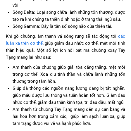
vời.
Sóng Delta: Loại sóng chữa lành những tổn thương, được
tạo ra khi chúng ta thiền định hoặc ở trạng thái ngủ sâu.
Sóng Gamma: Đây là tần số sóng não của thiên tài.
Khi gõ chuông, âm thanh vá sóng rung sẽ tác động tới
các
luân xa trên cơ thể
, giúp giảm đau nhức cơ thể, mệt mỏi tinh
thần hiệu quả. Một số lợi ích nổi bật mà chuông xoay Tây
Tạng mang lại như sau:
Âm thanh của chuông giúp giải tỏa căng thẳng, mệt mỏi
trong cơ thể. Xoa dịu tinh thần và chữa lành những tổn
thương trong tâm hồn.
Giúp đả thông các nguồn năng lượng đang bị tắt nghẽn,
giúp máu được lưu thông và tuần hoàn tốt hơn. Giảm đau
nhức cơ thể, giảm đau thần kinh tọa, trị đau đầu, mất ngủ.
Âm thanh từ chuông Tây Tạng mang đến sự cân bằng và
hài hòa hơn trong cảm xúc, giúp làm sạch luân xa, giúp
tâm trạng được vui vẻ và hạnh phúc hơn.