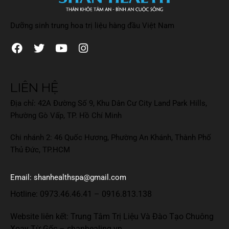
Dưỡng sinh trung hoa trị liệu hàng đầu Việt Nam
LIÊN HỆ
Địa chỉ: 42A Đường Số 9, Khu Dân Cư City Land Park Hills,
Phường Gò Vấp, TP. Hồ Chí Minh
Chi nhánh 2: 46 Quốc Hương, Phường An Khánh, Thành Phố
Thủ Đức, TP.HCM
Email: shanhealthspa@gmail.com
Hotline:
0973.46.46.41
–
0916.813.138
Website liên kết: Trung Tâm Trị Liệu Và Đào Tạo Chuông
Xoay Từ Gốc –
shanhealing.vn