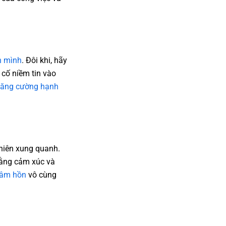
h mình
. Đôi khi, hãy
cố niềm tin vào
tăng cường hạnh
nhiên xung quanh.
bằng cảm xúc và
tâm hồn
vô cùng