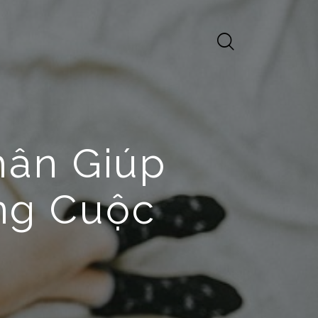
hân Giúp
ng Cuộc