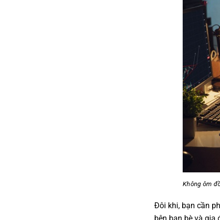
Không ôm đồ
Đôi khi, bạn cần p
bên bạn bè và gia 