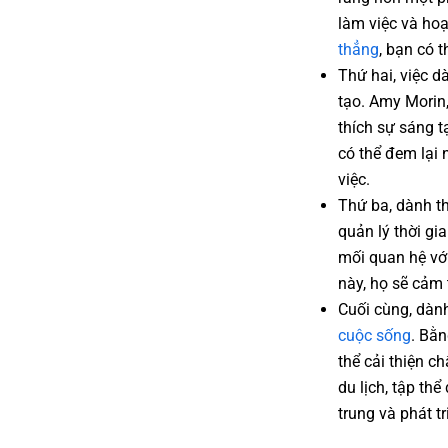
làm việc và hoạ
thẳng
, bạn có 
Thứ hai, việc d
tạo. Amy Morin,
thích sự sáng t
có thể đem lại
việc.
Thứ ba, dành th
quản lý thời gi
mối quan hệ với
này, họ sẽ cảm
Cuối cùng, dàn
cuộc sống
. Bằn
thể cải thiện 
du lịch, tập th
trung và phát t