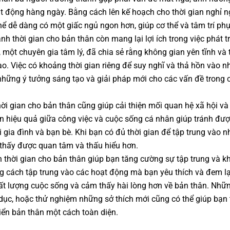
t động hàng ngày. Bằng cách lên kế hoạch cho thời gian nghỉ n
thể dễ dàng có một giấc ngủ ngon hơn, giúp cơ thể và tâm trí phụ
ành thời gian cho bản thân còn mang lại lợi ích trong việc phát 
 một chuyên gia tâm lý, đã chia sẻ rằng không gian yên tĩnh và 
ạo. Việc có khoảng thời gian riêng để suy nghĩ và thả hồn vào 
 những ý tưởng sáng tạo và giải pháp mới cho các vấn đề trong
ời gian cho bản thân cũng giúp cải thiện mối quan hệ xã hội và 
an hiệu quả giữa công việc và cuộc sống cá nhân giúp tránh đượ
 gia đình và bạn bè. Khi bạn có đủ thời gian để tập trung vào
 thấy được quan tâm và thấu hiểu hơn.
h thời gian cho bản thân giúp bạn tăng cường sự tập trung và 
g cách tập trung vào các hoạt động mà bạn yêu thích và đem lạ
chất lượng cuộc sống và cảm thấy hài lòng hơn về bản thân. Nh
ể dục, hoặc thử nghiệm những sở thích mới cũng có thể giúp bạn
riển bản thân một cách toàn diện.