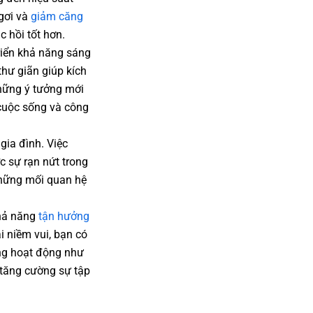
gơi và
giảm căng
c hồi tốt hơn.
triển khả năng sáng
thư giãn giúp kích
những ý tưởng mới
 cuộc sống và công
gia đình. Việc
c sự rạn nứt trong
 những mối quan hệ
khả năng
tận hưởng
i niềm vui, bạn có
ững hoạt động như
 tăng cường sự tập