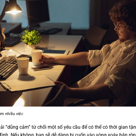
m nhiều việc
hải “dũng cảm” từ chối một số yêu cầu để có thể có thời gian tậ
đình. Nếu không, bạn sẽ dễ dàng bị cuốn vào vòng xoáy bận rộn