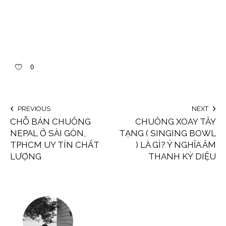
0
PREVIOUS
NEXT
CHỖ BÁN CHUÔNG
CHUÔNG XOAY TÂY
NEPAL Ở SÀI GÒN,
TẠNG ( SINGING BOWL
TPHCM UY TÍN CHẤT
) LÀ GÌ? Ý NGHĨA ÂM
LƯỢNG
THANH KỲ DIỆU