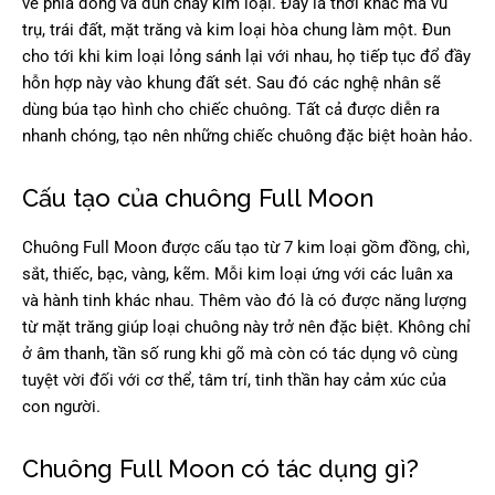
về phía đông và đun chảy kim loại. Đây là thời khắc mà vũ
trụ, trái đất, mặt trăng và kim loại hòa chung làm một. Đun
cho tới khi kim loại lỏng sánh lại với nhau, họ tiếp tục đổ đầy
hỗn hợp này vào khung đất sét. Sau đó các nghệ nhân sẽ
dùng búa tạo hình cho chiếc chuông. Tất cả được diễn ra
nhanh chóng, tạo nên những chiếc chuông đặc biệt hoàn hảo.
Cấu tạo của chuông Full Moon
Chuông Full Moon được cấu tạo từ 7 kim loại gồm đồng, chì,
sắt, thiếc, bạc, vàng, kẽm. Mỗi kim loại ứng với các luân xa
và hành tinh khác nhau. Thêm vào đó là có được năng lượng
từ mặt trăng giúp loại chuông này trở nên đặc biệt. Không chỉ
ở âm thanh, tần số rung khi gõ mà còn có tác dụng vô cùng
tuyệt vời đối với cơ thể, tâm trí, tinh thần hay cảm xúc của
con người.
Chuông Full Moon có tác dụng gì?