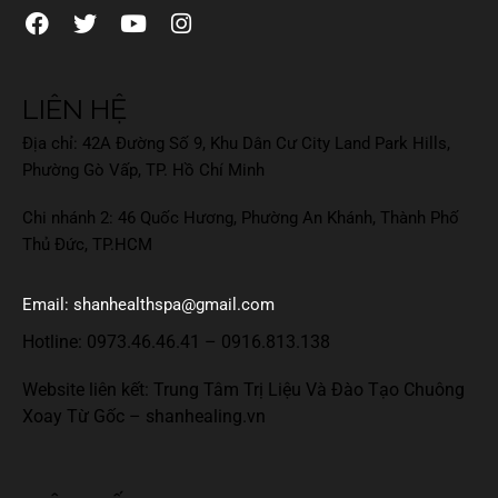
LIÊN HỆ
Địa chỉ: 42A Đường Số 9, Khu Dân Cư City Land Park Hills,
Phường Gò Vấp, TP. Hồ Chí Minh
Chi nhánh 2: 46 Quốc Hương, Phường An Khánh, Thành Phố
Thủ Đức, TP.HCM
Email: shanhealthspa@gmail.com
Hotline:
0973.46.46.41
–
0916.813.138
Website liên kết: Trung Tâm Trị Liệu Và Đào Tạo Chuông
Xoay Từ Gốc –
shanhealing.vn