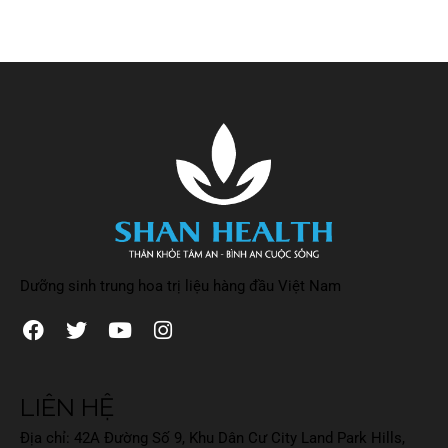
Dưỡng sinh trung hoa trị liệu hàng đầu Việt Nam
LIÊN HỆ
Địa chỉ: 42A Đường Số 9, Khu Dân Cư City Land Park Hills,