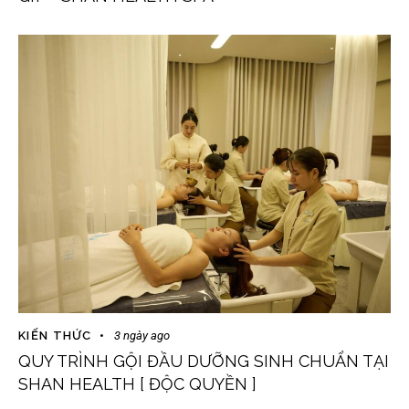
KIẾN THỨC
3 ngày ago
QUY TRÌNH GỘI ĐẦU DƯỠNG SINH CHUẨN TẠI
SHAN HEALTH [ ĐỘC QUYỀN ]