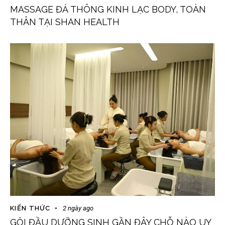
MASSAGE ĐẢ THÔNG KINH LẠC BODY, TOÀN
THÂN TẠI SHAN HEALTH
KIẾN THỨC
2 ngày ago
GỘI ĐẦU DƯỠNG SINH GẦN ĐÂY CHỖ NÀO UY