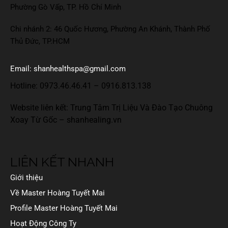
Phường Gò Vấp, TP. Hồ Chí Minh
Chi nhánh 2: 46 Quốc Hương, Phường An Khánh, Thành Phố
Thủ Đức, TP.HCM
Email: shanhealthspa@gmail.com
Hotline:
0973.46.46.41
–
0916.813.138
Website liên kết: Trung Tâm Trị Liệu Và Đào Tạo Chuông
Xoay Từ Gốc –
shanhealing.vn
LIÊN KẾT NHANH
Giới thiệu
Về Master Hoàng Tuyết Mai
Profile Master Hoàng Tuyết Mai
Hoạt Động Công Ty