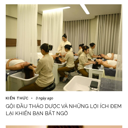
KIẾN THỨC
3 ngày ago
GỘI ĐẦU THẢO DƯỢC VÀ NHỮNG LỢI ÍCH ĐEM
LẠI KHIẾN BẠN BẤT NGỜ