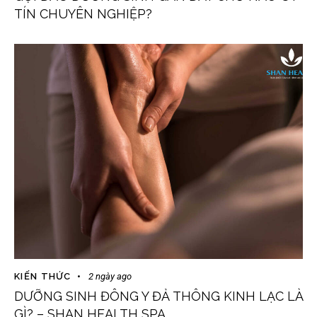
TÍN CHUYÊN NGHIỆP?
KIẾN THỨC
2 ngày ago
DƯỠNG SINH ĐÔNG Y ĐẢ THÔNG KINH LẠC LÀ
GÌ? – SHAN HEALTH SPA