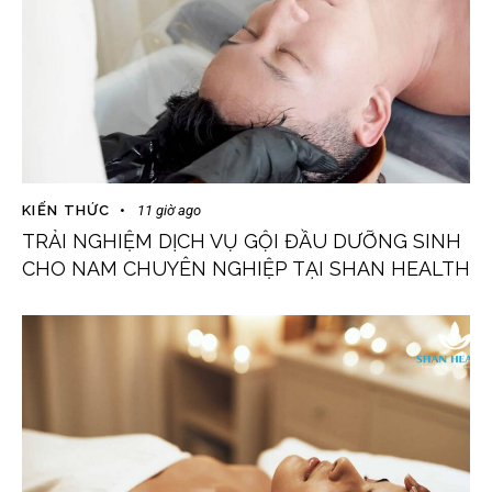
KIẾN THỨC
11 giờ ago
TRẢI NGHIỆM DỊCH VỤ GỘI ĐẦU DƯỠNG SINH
CHO NAM CHUYÊN NGHIỆP TẠI SHAN HEALTH