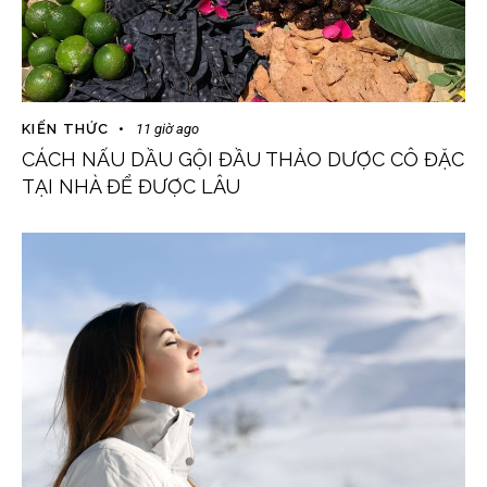
KIẾN THỨC
11 giờ ago
CÁCH NẤU DẦU GỘI ĐẦU THẢO DƯỢC CÔ ĐẶC
TẠI NHÀ ĐỂ ĐƯỢC LÂU