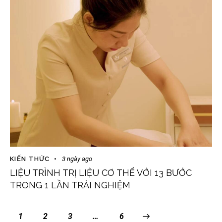
KIẾN THỨC
3 ngày ago
LIỆU TRÌNH TRỊ LIỆU CƠ THỂ VỚI 13 BƯỚC
TRONG 1 LẦN TRẢI NGHIỆM
1
2
3
…
>
6